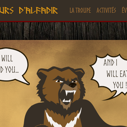
La troupe
Activités
Év